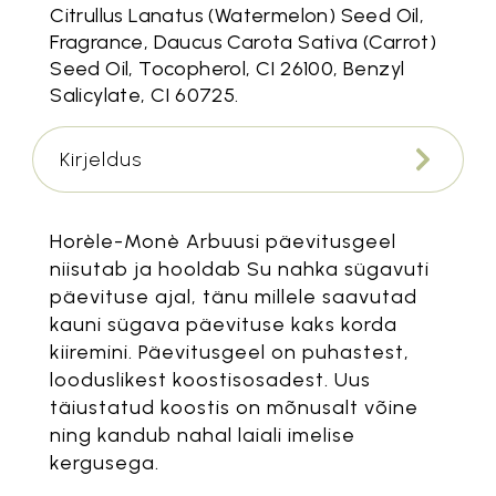
Citrullus Lanatus (Watermelon) Seed Oil,
Fragrance, Daucus Carota Sativa (Carrot)
Seed Oil, Tocopherol, CI 26100, Benzyl
Salicylate, CI 60725.
Kirjeldus
Horèle-Monè Arbuusi päevitusgeel
niisutab ja hooldab Su nahka sügavuti
päevituse ajal, tänu millele saavutad
kauni sügava päevituse kaks korda
kiiremini. Päevitusgeel on puhastest,
looduslikest koostisosadest. Uus
täiustatud koostis on mõnusalt võine
ning kandub nahal laiali imelise
kergusega.