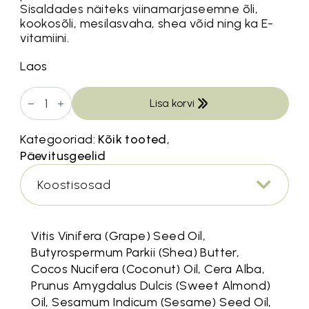
Sisaldades näiteks viinamarjaseemne õli,
kookosõli, mesilasvaha, shea võid ning ka E-
vitamiini.
Laos
Arbuusi
Lisa korvi
Päevitusgeel
''Magusalt
Mahlane''
Kategooriad:
Kõik tooted
,
200ml
kogus
Päevitusgeelid
Koostisosad
Vitis Vinifera (Grape) Seed Oil,
Butyrospermum Parkii (Shea) Butter,
Cocos Nucifera (Coconut) Oil, Cera Alba,
Prunus Amygdalus Dulcis (Sweet Almond)
Oil, Sesamum Indicum (Sesame) Seed Oil,