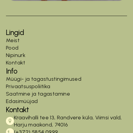
Lingid
Meist
Pood
Nipinurk
Kontakt
Info
Müügi- ja tagastustingimused
Privaatsuspoliitika
Saatmine ja tagastamine
Edasimüüjad
Kontakt
Kraavihalli tee 13, Randvere küla, Viimsi vald,
Harju maakond, 74016
(+372) 5854 0999