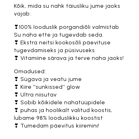
Kõik, mida su nahk täiusliku jume jaoks
vajab:
❣100% looduslik porgandiõli valmistab
Su naha ette ja tugevdab seda.
❣ Ekstra neitsi kookosõli päevituse
tugevdamiseks ja püsivuseks
❣ Vitamiine särava ja terve naha jaoks!
Omadused:
❣ Sügava ja veatu jume
❣ Kiire ‘’sunkissed’’ glow
❣ Ultra niisutav
❣ Sobib kõikidele nahatüüpidele
❣ puhas ja hoolikalt valitud koostis,
lubame 98% looduslikku koostist
❣ Tumedam päevitus kiiremini!