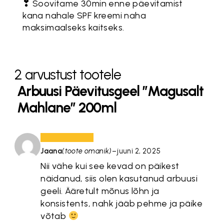
❣ Soovitame 30min enne päevitamist
kana nahale SPF kreemi naha
maksimaalseks kaitseks.
2 arvustust tootele
Arbuusi Päevitusgeel ”Magusalt
Mahlane” 200ml
Jaana
(toote omanik)
–
juuni 2, 2025
Nii vähe kui see kevad on päikest
näidanud, siis olen kasutanud arbuusi
geeli. Ääretult mõnus lõhn ja
konsistents, nahk jääb pehme ja päike
võtab