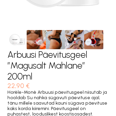
Arbuusi Päevitusgeel
”Magusalt Mahlane”
200ml
22,90
€
Horèle-Monè Arbuusi päevitusgeel niisutab ja
hooldab Su nahka sügavuti päevituse ajal,
tänu millele saavutad kauni sügava päevituse
kaks korda kiiremini. Päevitusgeel on
puhastest, looduslikest koostisosadest.