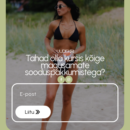
UUDISKIRI
Tahad olla kursis kõige
magusamate
sooduspakkumistega?
Email
*
Liitu