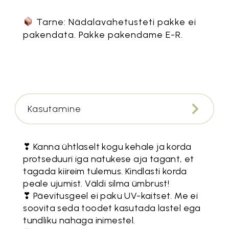
Tarne: Nädalavahetusteti pakke ei
pakendata. Pakke pakendame E-R.
Kasutamine
❣ Kanna ühtlaselt kogu kehale ja korda
protseduuri iga natukese aja tagant, et
tagada kiireim tulemus. Kindlasti korda
peale ujumist. Väldi silma ümbrust!
❣ Päevitusgeel ei paku UV-kaitset. Me ei
soovita seda toodet kasutada lastel ega
tundliku nahaga inimestel.