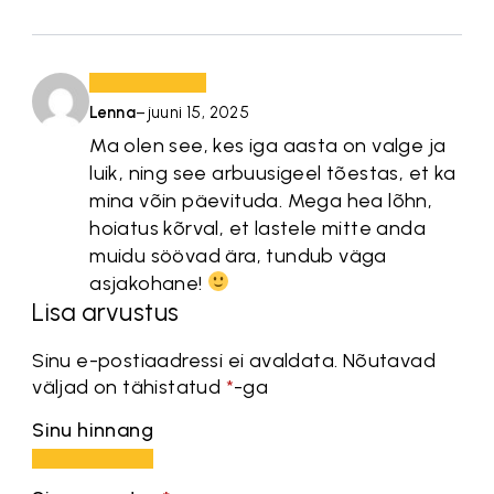
Lenna
–
juuni 15, 2025
Ma olen see, kes iga aasta on valge ja
luik, ning see arbuusigeel tõestas, et ka
mina võin päevituda. Mega hea lõhn,
hoiatus kõrval, et lastele mitte anda
muidu söövad ära, tundub väga
asjakohane!
Lisa arvustus
Sinu e-postiaadressi ei avaldata.
Nõutavad
väljad on tähistatud
*
-ga
Sinu hinnang
1
2
3
4
5
tärn
tärni
tärni
tärni
tärni