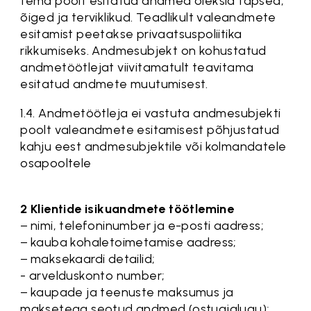
tema poolt esitatud andmed oleksid täpsed,
õiged ja terviklikud. Teadlikult valeandmete
esitamist peetakse privaatsuspoliitika
rikkumiseks. Andmesubjekt on kohustatud
andmetöötlejat viivitamatult teavitama
esitatud andmete muutumisest.
1.4. Andmetöötleja ei vastuta andmesubjekti
poolt valeandmete esitamisest põhjustatud
kahju eest andmesubjektile või kolmandatele
osapooltele
2 Klientide isikuandmete töötlemine
− nimi, telefoninumber ja e-posti aadress;
− kauba kohaletoimetamise aadress;
− maksekaardi detailid;
- arvelduskonto number;
− kaupade ja teenuste maksumus ja
maksetega seotud andmed (ostuajalugu);