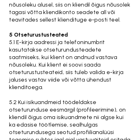
nõusoleku alusel, siis on kliendil õigus nõusolek
tagasi võtta kliendikonto seadete all või
teavitades sellest kliendituge e-posti teel.
5 Otseturustusteated
5.1 E-kirja aadressi ja telefoninumbrit
kasutatakse otseturundusteadete
saatmiseks, kui klient on andnud vastava
nõusoleku. Kui klient ei soovi saada
otseturustusteateid, siis tuleb valida e-kirja
jaluses vastav viide või võtta ühendust
klienditoega.
5.2 Kui isikuandmeid töödeldakse
otseturunduse eesmärgil (profileerimine), on
kliendil õigus oma isikuandmete nii algse kui
ka edasise töötlemise, sealhulgas
otseturundusega seotud profiilianalüüsi
tegemise suhtes igal ajal vastuväiteid esitada