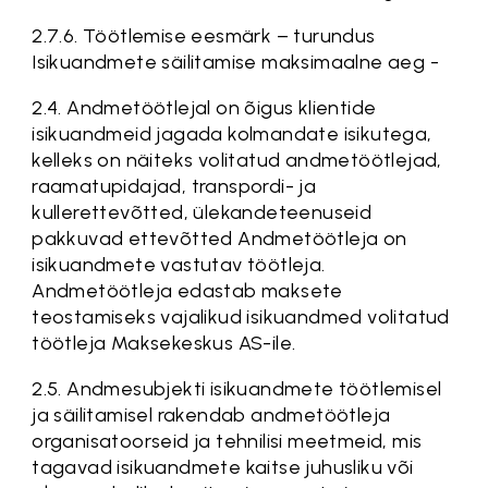
2.7.6. Töötlemise eesmärk – turundus
Isikuandmete säilitamise maksimaalne aeg -
2.4. Andmetöötlejal on õigus klientide
isikuandmeid jagada kolmandate isikutega,
kelleks on näiteks volitatud andmetöötlejad,
raamatupidajad, transpordi- ja
kullerettevõtted, ülekandeteenuseid
pakkuvad ettevõtted Andmetöötleja on
isikuandmete vastutav töötleja.
Andmetöötleja edastab maksete
teostamiseks vajalikud isikuandmed volitatud
töötleja Maksekeskus AS-ile.
2.5. Andmesubjekti isikuandmete töötlemisel
ja säilitamisel rakendab andmetöötleja
organisatoorseid ja tehnilisi meetmeid, mis
tagavad isikuandmete kaitse juhusliku või