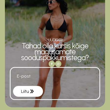
UUDISKIRI
Tahad olla kursis kõige
magusamate
sooduspakkumistega?
Email
*
Liitu