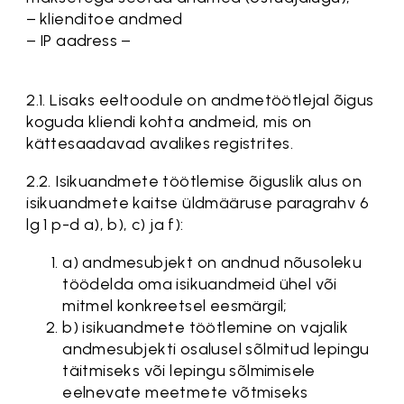
− klienditoe andmed
− IP aadress −
2.1. Lisaks eeltoodule on andmetöötlejal õigus
koguda kliendi kohta andmeid, mis on
kättesaadavad avalikes registrites.
2.2. Isikuandmete töötlemise õiguslik alus on
isikuandmete kaitse üldmääruse paragrahv 6
lg 1 p-d a), b), c) ja f):
a) andmesubjekt on andnud nõusoleku
töödelda oma isikuandmeid ühel või
mitmel konkreetsel eesmärgil;
b) isikuandmete töötlemine on vajalik
andmesubjekti osalusel sõlmitud lepingu
täitmiseks või lepingu sõlmimisele
eelnevate meetmete võtmiseks