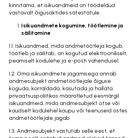
kinnitama, et isikuandmeid on töödeldud
vastavalt õigusaktides sätestatule.
Isikuandmete kogumine, töötlemine ja
säilitamine
1.1. Isikuandmed, mida andmetöötleja kogub,
töötleb ja säilitab, on kogutud elektrooniliselt,
peamiselt kodulehe ja e-posti vahendusel.
1.2. Oma isikuandmete jagamisega annab
andmesubjekt andmetöötlejale õiguse
koguda, korraldada, kasutada ja hallata
privaatsuspoliitikas määratletud eesmärgil
isikuandmeid, mida andmesubjekt otse või
kaudselt kodulehel kaupu või teenuseid ostes
andmetöötlejale jagab.
1.3. Andmesubjekt vastutab selle eest, et