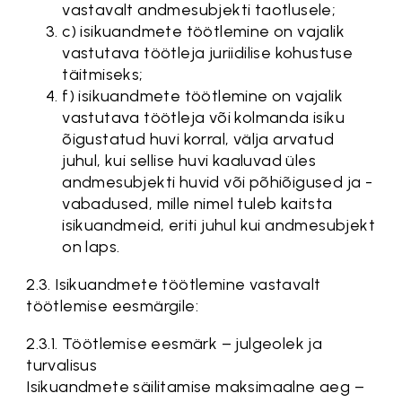
vastavalt andmesubjekti taotlusele;
c) isikuandmete töötlemine on vajalik
vastutava töötleja juriidilise kohustuse
täitmiseks;
f) isikuandmete töötlemine on vajalik
vastutava töötleja või kolmanda isiku
õigustatud huvi korral, välja arvatud
juhul, kui sellise huvi kaaluvad üles
andmesubjekti huvid või põhiõigused ja -
vabadused, mille nimel tuleb kaitsta
isikuandmeid, eriti juhul kui andmesubjekt
on laps.
2.3. Isikuandmete töötlemine vastavalt
töötlemise eesmärgile:
2.3.1. Töötlemise eesmärk – julgeolek ja
turvalisus
Isikuandmete säilitamise maksimaalne aeg –