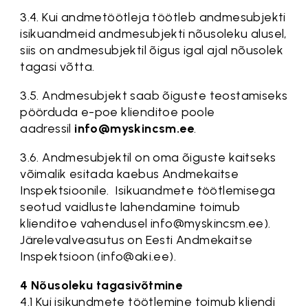
3.4. Kui andmetöötleja töötleb andmesubjekti
isikuandmeid andmesubjekti nõusoleku alusel,
siis on andmesubjektil õigus igal ajal nõusolek
tagasi võtta.
3.5. Andmesubjekt saab õiguste teostamiseks
pöörduda e-poe klienditoe poole
aadressil
info@myskincsm.ee
.
3.6. Andmesubjektil on oma õiguste kaitseks
võimalik esitada kaebus Andmekaitse
Inspektsioonile. Isikuandmete töötlemisega
seotud vaidluste lahendamine toimub
klienditoe vahendusel info@myskincsm.ee).
Järelevalveasutus on Eesti Andmekaitse
Inspektsioon (info@aki.ee).
4 Nõusoleku tagasivõtmine
4.1 Kui isikundmete töötlemine toimub kliendi