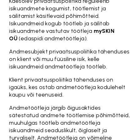
Käesolev privaatsuspoliitika reguleerib
isikuandmete kogumist, töötlemist ja
säilitamist käsitlevaid põhimõtteid.
Isikuandmeid kogub töötleb ja säilitab
isikuandmete vastutav töötleja
mySKIN
OÜ
(edaspidi andmetöötleja).
Andmesubjekt privaatsuspoliitika tähenduses
on klient või muu füüsiline isik, kelle
isikuandmeid andmetöötleja töötleb.
Klient privaatsuspoliitika tähenduses on
igaüks, kes ostab andmetöötleja kodulehelt
kaupu või teenuseid.
Andmetöötleja järgib õigusaktides
sätestatud andmete töötlemise põhimõtteid,
muuhulgas töötleb andmetöötleja
isikuandmeid seaduslikult, õiglaselt ja
turvaliselt. Andmetöötleja on võimeline