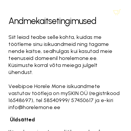
Andmekaitsetingimused
Siit leiad teabe selle kohta, kuidas me
töötleme sinu isikuandmeid ning tagame
nende kaitse, sealhulgas kui kasutad meie
teenuseid domeenil horelemone.ee.
Küsimuste korral võta meiega julgelt
ühendust.
Veebipoe Horele Mone isikuandmete
vastutav töötleja on mySKIN OÜ (registrikood
16548697), tel 58540999/ 57450617 ja e-kiri
info@horelemone.ee
Üldsätted