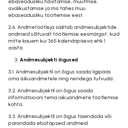
ebaseadusliku hävitamise, muutmise,
avalikustamise ja mis tahes muu
ebaseadusliku töötlemise eest.
2.6. Andmetöötleja säilitab andmesubjektide
andmeid sõltuvalt töötlemise eesmärgist, kuid
mitte kauem kui 365 kalendripäeva ehk 1
aasta.
Andmesubjekti õigused
3.1. Andmesubjektil on õigus saada ligipääs
oma isikuandmetele ning nendega tutvuda.
3.2. Andmesubjektil on õigus saada
informatsiooni tema isikuandmete töötlemise
kohta.
3.3. Andmesubjektil on õigus täiendada või
parandada ebatäpseid andmeid.